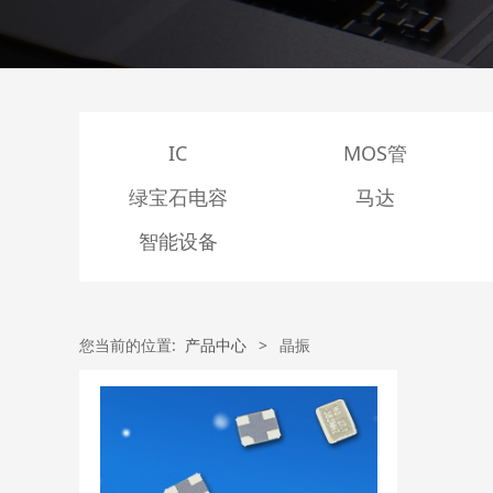
IC
MOS管
绿宝石电容
马达
智能设备
您当前的位置:
产品中心
>
晶振