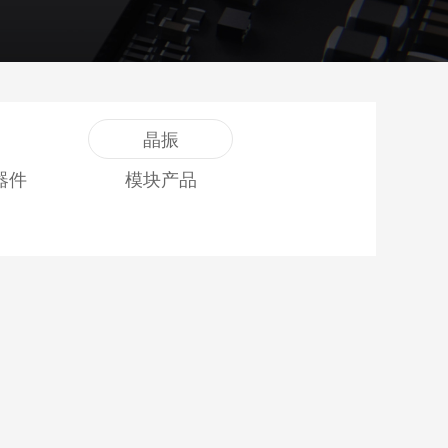
晶振
器件
模块产品